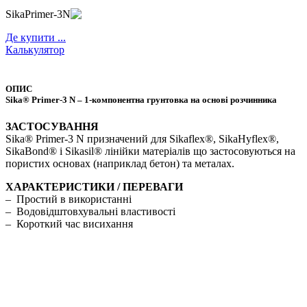
SikaPrimer-3N
Де купити ...
Калькулятор
ОПИС
Sika® Primer-3 N – 1-компонентна грунтовка на основі розчинника
ЗАСТОСУВАННЯ
Sika® Primer-3 N призначений для Sikaflex®, SikaHyflex®,
SikaBond® і Sikasil® лінійки матеріалів що застосовуються на
пористих основах (наприклад бетон) та металах.
ХАРАКТЕРИСТИКИ / ПЕРЕВАГИ
– Простий в використанні
– Водовідштовхувальні властивості
– Короткий час висихання