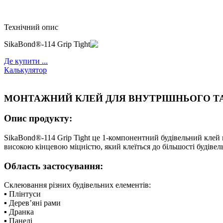
Технічний опис
SikaBond®-114 Grip Tight
Де купити ...
Калькулятор
МОНТАЖНИЙ КЛЕЙ ДЛЯ ВНУТРІШНЬОГО Т
Опис продукту:
SikaBond®-114 Grip Tight це 1-компонентний будівельний клей 
високою кінцевою міцністю, який клеїться до більшості будівел
Область застосування:
Склеювання різних будівельних елементів:
▪ Плінтуси
▪ Дерев’яні рами
▪ Дранка
▪ Панелі