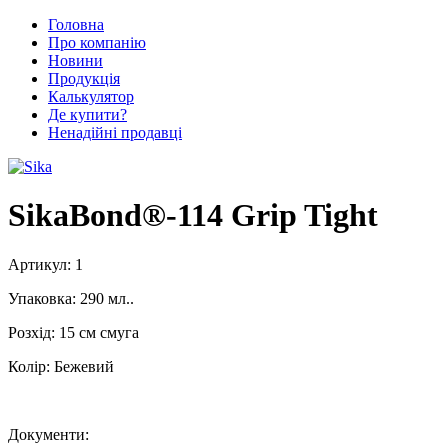
Головна
Про компанію
Новини
Продукція
Калькулятор
Де купити?
Ненадійні продавці
SikaBond®-114 Grip Tight
Артикул:
1
Упаковка:
290 мл..
Розхід:
15 см смуга
Колір:
Бежевий
Документи: