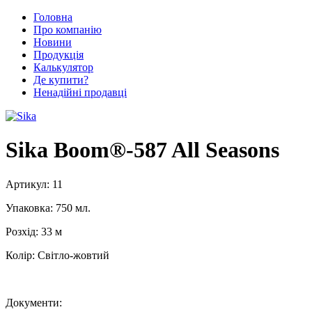
Головна
Про компанію
Новини
Продукція
Калькулятор
Де купити?
Ненадійні продавці
Sika Boom®-587 All Seasons
Артикул:
11
Упаковка:
750 мл.
Розхід:
33 м
Колір:
Світло-жовтий
Документи: