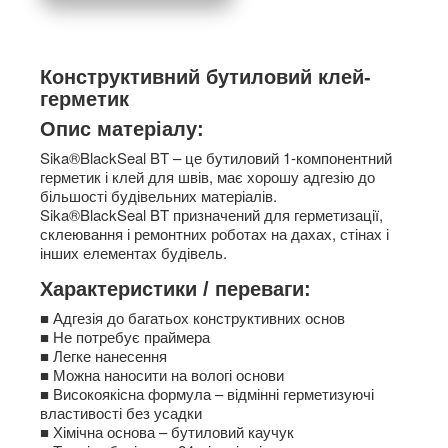
Конструктивний бутиловий клей-
герметик
Опис матеріалу:
Sika®BlackSeal BT – це бутиловий 1-компонентний
герметик і клей для швів, має хорошу адгезію до
більшості будівельних матеріалів.
Sika®BlackSeal BT призначений для герметизації,
склеювання і ремонтних роботах на дахах, стінах і
інших елементах будівель.
Характеристики / переваги:
■ Адгезія до багатьох конструктивних основ
■ Не потребує праймера
■ Легке нанесення
■ Можна наносити на вологі основи
■ Високоякісна формула – відмінні герметизуючі
властивості без усадки
■ Хімічна основа – бутиловий каучук