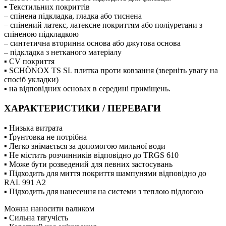
▪ Текстильних покриттів
– спінена підкладка, гладка або тиснена
– спінений латекс, латексне покриттям або поліуретани з
спіненою підкладкою
– синтетична вторинна основа або джутова основа
– підкладка з нетканого матеріалу
▪ CV покриття
▪ SCHÖNOX TS SL плитка проти ковзання (зверніть увагу на
спосіб укладки)
▪ на відповідних основах в середині приміщень.
ХАРАКТЕРИСТИКИ / ПЕРЕВАГИ
▪ Низька витрата
▪ Ґрунтовка не потрібна
▪ Легко знімається за допомогою мильної води
▪ Не містить розчинників відповідно до TRGS 610
▪ Може бути розведений для певних застосувань
▪ Підходить для миття покриття шампунями відповідно до
RAL 991 A2
▪ Підходить для нанесення на системи з теплою підлогою
Можна наносити валиком
▪ Сильна тягучість