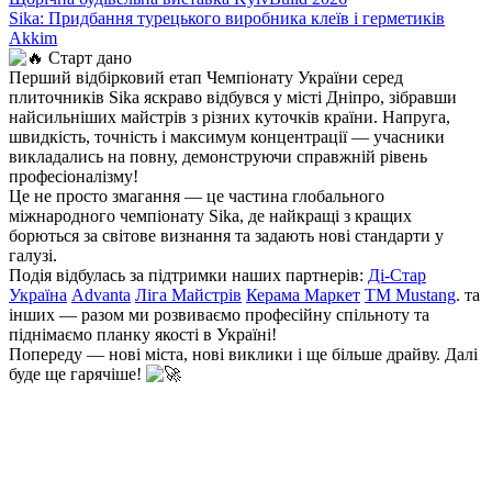
Sika: Придбання турецького виробника клеїв і герметиків
Akkim
Старт дано
Перший відбірковий етап Чемпіонату України серед
плиточників Sika яскраво відбувся у місті Дніпро, зібравши
найсильніших майстрів з різних куточків країни. Напруга,
швидкість, точність і максимум концентрації — учасники
викладались на повну, демонструючи справжній рівень
професіоналізму!
Це не просто змагання — це частина глобального
міжнародного чемпіонату Sika, де найкращі з кращих
борються за світове визнання та задають нові стандарти у
галузі.
Подія відбулась за підтримки наших партнерів:
Ді-Стар
Україна
Advanta
Ліга Майстрів
Керама Маркет
ТМ Mustang
. та
інших — разом ми розвиваємо професійну спільноту та
піднімаємо планку якості в Україні!
Попереду — нові міста, нові виклики і ще більше драйву. Далі
буде ще гарячіше!