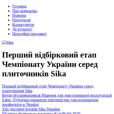
Головна
Про компанію
Новини
Продукція
Калькулятор
Де купити?
Ненадійні продавці
Перший відбірковий етап
Чемпіонату України серед
плиточників Sika
Перший відбірковий етап Чемпіонату України серед
плиточників Sika
Бетон без компромісів Рішення для довготривалої експлуатації
Edup, Публічно-приватне партнерство для поліпшення
профосвіти в Україні
Зліт дистриб’юторів Sika Україна
Щорічна будівельна виставка KyivBuild 2026