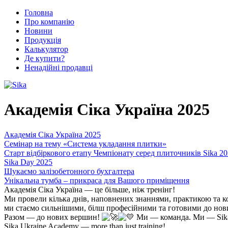
Головна
Про компанію
Новини
Продукція
Калькулятор
Де купити?
Ненадійні продавці
Академія Сіка Україна 2025
Академія Сіка Україна 2025
Семінар на тему «Система укладання плитки»
Старт відбіркового етапу Чемпіонату серед плиточників Sika 20
Sika Day 2025
Шукаємо залізобетонного бухгалтера
Унікальна тумба – прикраса для Вашого приміщення
Академія Сіка Україна — це більше, ніж тренінг!
Ми провели кілька днів, наповнених знаннями, практикою та к
ми стаємо сильнішими, білш професійними та готовими до нов
Разом — до нових вершин!
Ми — команда. Ми — Sik
Sika Ukraine Academy — more than just training!