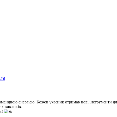
25!
омандною енергією. Кожен учасник отримав нові інструменти для
их викликів.
a!